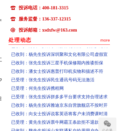
已受理：张先生投诉汝州市炳言物业强行断电
投诉电话：400-181-3315
已受理：岳先生投诉许昌市建安区许由街道轩艺发
服务监督：136-337-12315
产
已受理：武先生投诉深圳市分米互联科技公司任通
投诉邮箱：xsdxfw@163.com
已收到:范女士投诉成都科瑞哲教育科技有限公
处理动态
more
已收到：陈女士投诉永威森林花语房屋顶板多处裂
已收到：杨先生投诉深圳聚和文化有限公司虚假宣
已收到：张先生投诉三星手机保修期内推诿拒保
工
已收到：潘女士投诉惠普打印机实物和描述不符
已受理：张先生投诉民生通讯号码无法激活
p
已受理：何先生投诉携程网
已受理：张先生投诉拼多多平台要求支持合理述求
能
已收到：杨先生投诉雅迪京东自营旗舰店不按时开
已收到：向女士投诉说客英语将客户未消费课时清
已受理：黄先生投诉票牛网霸王条款拒不退款、态
已收到：魏先生投诉山东联通私自给用用户办理流
公众号