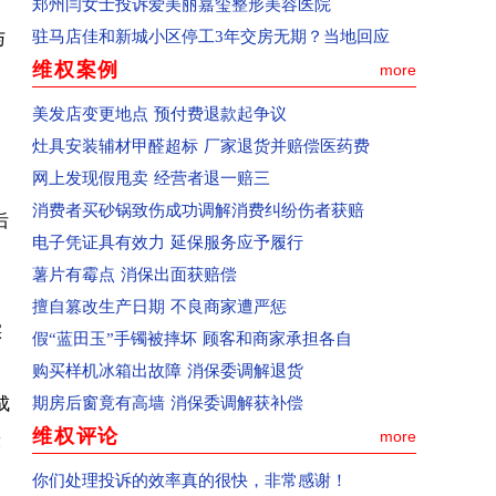
郑州闫女士投诉爱美丽嘉玺整形美容医院
已收到：河南省郑州市群众投诉郑州经开区阳光城
驻马店佳和新城小区停工3年交房无期？当地回应
与
已收到：河南省商丘群众投诉商丘市中心汽车站
维权案例
more
回复：河南省商丘群众投诉上华东庐已收到
美发店变更地点 预付费退款起争议
回复：河南省商丘群众投诉前程嘉苑已收到
灶具安装辅材甲醛超标 厂家退货并赔偿医药费
的
已受理：河南省西平县群众投诉美景国际现代城
网上发现假甩卖 经营者退一赔三
已收到：河南省周口市淮阳区群众投诉华悦学府
消费者买砂锅致伤成功调解消费纠纷伤者获赔
后
已受理：业主投诉驻马店市上海滩花园
电子凭证具有效力 延保服务应予履行
已收到：业主投诉济源天坛办事处商都苑
薯片有霉点 消保出面获赔偿
回复：河南省济源群众投诉公租房已收到
擅自篡改生产日期 不良商家遭严惩
回复：平顶山群众投诉群星汇中心城美食城已收到
实
假“蓝田玉”手镯被摔坏 顾客和商家承担各自
回复：河南省平顶山市群众投诉亚丁湾已收到
购买样机冰箱出故障 消保委调解退货
已收到：信阳市商城县消费者投诉阳光帝景
成
期房后窗竟有高墙 消保委调解获补偿
已收到：平顶山消费者投诉黄金花园
维权评论
more
康
已收到：驻马店袁先生投诉爱克儿童梦幻乐园
回复：河南汝州市群众投诉汝州市南关花园C区已
你们处理投诉的效率真的很快，非常感谢！