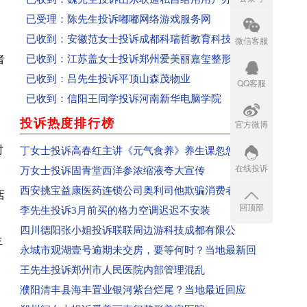
已受理：陈先生投诉嘟嘟网络游戏服务网
已收到：安徽范女士投诉成都科瑞哲教育科技有限
微信客服
已收到：江苏盖女士投诉郑州爱美丽嘉玺整形美容
者
已收到：吕先生投诉平顶山森茂物业
QQ客服
已收到：信阳王同学投诉河南新华电脑学院
已收到：郑州闫女士投诉爱美丽嘉玺整形美容医院
投诉热度排行榜
官方微博
more
回复：辽宁盘锦刘女士投诉青岛航空已收到
回复：湖南省怀化沈同学投诉青岛航空已收到
时
丁女士投诉高春红主讲《元气食养》养生课忽悠
回复：河南学生投诉郑州富康国际美发学校
在线投诉
万女士投诉固青堂西洋参浓缩液夸大宣传
回复：河南省郑州市群众投诉泰山誉景已收到
西安挑宝益康医药连锁公司奥利司他欺骗消费者
店
回顶部
已受理：河南省新郑市群众投诉新郑南龙湖孔雀城
李先生投诉3月前买的格力空调迟迟不安装
已受理：河南省清丰县群众投诉海丰置业
四川德阳张小姐投诉联联周边游科技成都有限公
生
已受理：河南省郑州市群众投诉天旺广场鲤鱼门饭
永城市观湖壹号逾期未交房，要等何时？当地最新回
已受理：消费者投诉天猫宝洁官方旗舰店
王先生投诉郑州市人民医院内部管理混乱
已收到：消费者投诉青岛航空公司
濮阳清丰县海丰置业银河紫台烂尾？当地最近回应
已收到：河南郑州市消费者投诉大学路南四环鑫苑