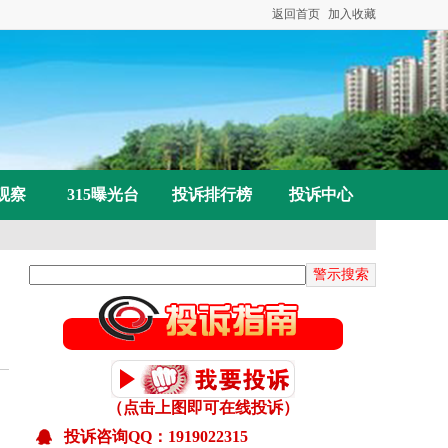
返回首页
加入收藏
观察
315曝光台
投诉排行榜
投诉中心
已受理：山东赵先生投诉网上买介入因子被骗
已解决：王女士投诉糖友之家花上万买“神药”却
已受理：喻先生投诉吉水县部分区域无移动信号
已受理：卢先生投诉百世快运快递损坏物品拒赔
已受理：张女士投诉微优梦空壳公司收款不发货联
已受理：丁女士投诉高春红主讲《元气食养》养生
已解决： 张先生投诉物业强行断电已恢复供电
（点击上图即可在线投诉）
已受理：李女士投诉郑州植得口腔医院植牙导致面
投诉咨询QQ：1919022315
已受理：魏先生投诉自家超市附近最近移动信号查