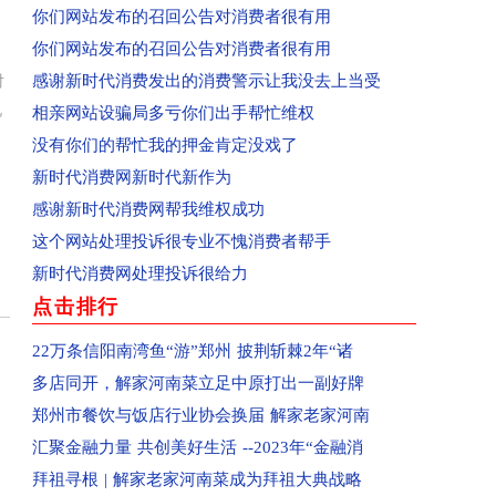
回复：河南省洛阳市孟津区群众投诉中央花园已收
你们网站发布的召回公告对消费者很有用
回复：河南省郑州高新区群众投诉金海西湖美景小
你们网站发布的召回公告对消费者很有用
回复：河南省郑州二七区群众投诉河南书山教育已
感谢新时代消费发出的消费警示让我没去上当受
对
视
已受理：河南省郑州金水区群众投诉郑州康宁南洋
相亲网站设骗局多亏你们出手帮忙维权
已受理：佛山消费者梁女士投诉Owhat
没有你们的帮忙我的押金肯定没戏了
已收到：消费者投诉新蔡县共享电动车
新时代消费网新时代新作为
已收到：业主投诉焦作市常绿林溪谷
感谢新时代消费网帮我维权成功
已受理：郑州市消费者投诉河南移动
这个网站处理投诉很专业不愧消费者帮手
已收到：业主投诉永城市观湖壹号
新时代消费网处理投诉很给力
点击排行
已受理：海南孟女士投诉京东
已受理：河南洛阳市群众投诉洛阳百汇城
22万条信阳南湾鱼“游”郑州 披荆斩棘2年“诸
已受理：业主投诉新郑民航国际玺苑
多店同开，解家河南菜立足中原打出一副好牌
已受理：业主投诉汝州金域华府小区
郑州市餐饮与饭店行业协会换届 解家老家河南
已收到：唐河业主投诉春天阳光嘉园
汇聚金融力量 共创美好生活 --2023年“金融消
已收到：河南汝州市业主投诉金域华府
拜祖寻根 | 解家老家河南菜成为拜祖大典战略