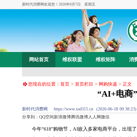
新时代消费网欢迎您！
2026年8月7日 星期五
网站首页
维权联盟
维权矩阵
消
您现在的位置：
首页
>
首页栏目
>
网购快递
> 正文
“AI+电商
新时代消费网 https://www.xsd315.cn (2026-06-18 
分享到：
QQ空间
新浪微博
腾讯微博
人人网
微信
今年“618”购物节，AI嵌入多家电商平台，出现