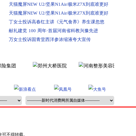
已收到：兰考县业主投诉凤凰城
天猫魔屏NEW U2/坚果N1Air/极米Z7X到底谁更好
回复：河南鲁山县消费者投诉鲁山大鹏盛世华城已
天猫魔屏NEW U2/坚果N1Air/极米Z7X到底谁更好
回复：河南驻马店消费者投诉驻马店市红星国际广
丁女士投诉高春红主讲《元气食养》养生课忽悠
回复：许昌刘先生投诉中国联合网络通信有限公司
献礼建党 100 周年·首届河南省科教兴豫先进
回复：河南信阳消费者投诉中国移动河南公司已受
万女士投诉固青堂西洋参浓缩液夸大宣传
回复：河南新蔡县消费者投诉新蔡县西湖别院已受
已收到：河南邓州市业主投诉邓州市新华生活广场
已受理：河南濮阳市清丰县群众投诉清丰县玉都贵
已受理：河南新乡市辉县群众投诉辉县市龙鼎生活
已受理：业主投诉平顶山市新城区长安佳园
已受理：河南汝州市群众投诉汝州市万路物业
已受理：河南安阳市业主投诉安阳华珍国际
已收到：河南安阳市群众投诉安阳北辰家园
已收到：河南省新乡市原阳县群众投诉维多利亚小
已收到：开封申先生投诉禹洲嘉誉府
已收到：开封朱女士反映恒大文化旅游城
许可不得转载。