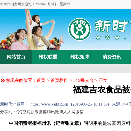
新时代消费网欢迎您！
2026年8月8日 星期六
网站首页
维权联盟
维权矩阵
消费资讯
您现在的位置：
首页
>
首页栏目
>
315曝光台
> 正文
福建吉农食品被
新时代消费网 https://www.xsd315.cn (2018-06-25 16:11:58) 来源：
中
分享到：
QQ空间
新浪微博
腾讯微博
人人网
微信
中国消费者报福州讯（记者张文章）
明明用的是转基因原料