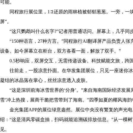
可能。
同程旅行展位里，1∶1还原的雨林植被郁郁葱葱。一旁，一块屏
屏”。
“这只鹦鹉叫什么名字?”记者用普通话问。屏幕上，几乎同
“150种语言，27种方言。”同程旅行AI翻译屏产品负责人
设备。如今屏幕立在柜台，双方各看一面，解放了双手。”
0.5秒响应，双屏交互，无需传递设备。科技赋能文旅，跨
往前走，一股凉意扑面。在华发集团展位，只见一座迷你冰雪
凝结的冰晶落在掌心，丝丝凉意透入皮肤。
“这是深圳前海冰雪世界的‘分身’。”来自海南国际经济发展局
雪’冲上热搜，展商干脆把雪带到了海南。”四季如夏的椰风海
金光集团APP的展位绿意盎然。展位中央没有繁复的声光电
绍：“这是清风零碳盒抽，扫码就能追溯碳排放信息。”从一棵树
见。