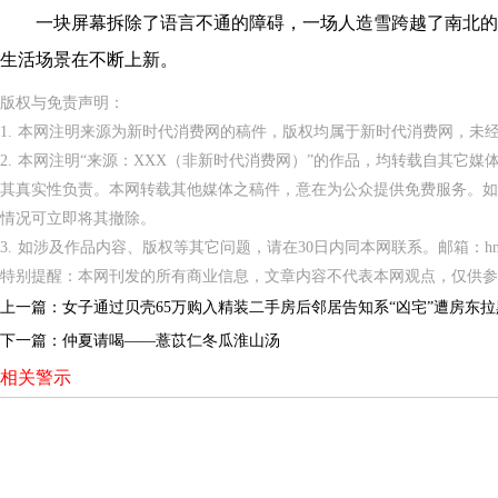
一块屏幕拆除了语言不通的障碍，一场人造雪跨越了南北的温
生活场景在不断上新。
版权与免责声明：
1. 本网注明来源为新时代消费网的稿件，版权均属于新时代消费网，未
2. 本网注明“来源：XXX（非新时代消费网）”的作品，均转载自其它
其真实性负责。本网转载其他媒体之稿件，意在为公众提供免费服务。如
情况可立即将其撤除。
3. 如涉及作品内容、版权等其它问题，请在30日内同本网联系。邮箱：hnppxc
特别提醒：本网刊发的所有商业信息，文章内容不代表本网观点，仅供参
上一篇：
女子通过贝壳65万购入精装二手房后邻居告知系“凶宅”遭房东
下一篇：
仲夏请喝——薏苡仁冬瓜淮山汤
相关警示