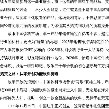
续五年深度参与这一商业盛会，旗下运营的中国红牛与战马、芙
品牌归属的讨论——不少人会疑惑，红牛究竟是不是中国品牌?
业合作，深度本土化改造的产品。这场亮相背后，不仅彰显了华
国经济同频共振的发展轨迹，为读懂其从拓荒到领跑的历程拉开
放眼中国饮料市场，单一产品年销售额过百亿者不多，超过2
行业的标杆，更成为“能量”的标志，2025年销售额持续稳定在2
市占率简报及CNPP发布的《2025年功能饮料行业十大品牌
持续领跑市场，彰显稳固的行业地位。2026年，恰逢中国红牛成
念标识，以这一特殊印记，致敬三十年余载的初心坚守与亿万消
拓荒之路：从零开创功能饮料赛道
改革开放的浪潮中，中国饮料市场曾被“两乐”双雄主导，产
纪90年代中后期，功能饮料的概念尚未进入中国，无论是在海外市场已具知名
内都鲜为人知。彼时，创立一款全新品类的饮料，无异于在荒芜
1995年12月25日，中国红牛正式创立，这背后是华彬集团